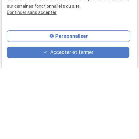
sur certaines fonctionnalités du site.
Continuer sans accepter
Personnaliser
Accepter et fermer
Retour
Appeler
phone
(02 49 88 42 93 )